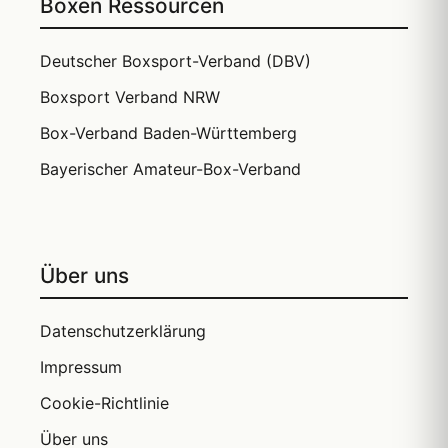
Boxen Ressourcen
Deutscher Boxsport-Verband (DBV)
Boxsport Verband NRW
Box-Verband Baden-Württemberg
Bayerischer Amateur-Box-Verband
Über uns
Datenschutzerklärung
Impressum
Cookie-Richtlinie
Über uns