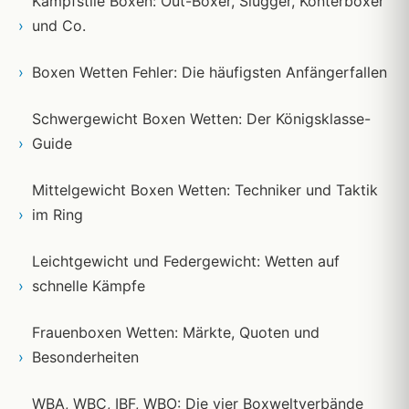
Kampfstile Boxen: Out-Boxer, Slugger, Konterboxer
und Co.
Boxen Wetten Fehler: Die häufigsten Anfängerfallen
Schwergewicht Boxen Wetten: Der Königsklasse-
Guide
Mittelgewicht Boxen Wetten: Techniker und Taktik
im Ring
Leichtgewicht und Federgewicht: Wetten auf
schnelle Kämpfe
Frauenboxen Wetten: Märkte, Quoten und
Besonderheiten
WBA, WBC, IBF, WBO: Die vier Boxweltverbände