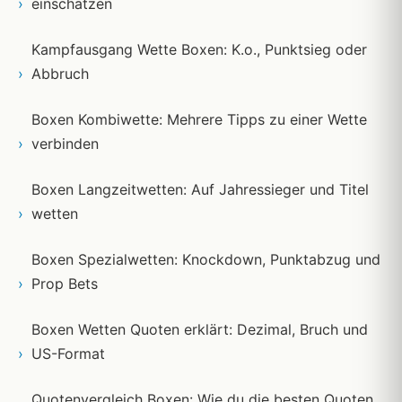
einschätzen
Kampfausgang Wette Boxen: K.o., Punktsieg oder
Abbruch
Boxen Kombiwette: Mehrere Tipps zu einer Wette
verbinden
Boxen Langzeitwetten: Auf Jahressieger und Titel
wetten
Boxen Spezialwetten: Knockdown, Punktabzug und
Prop Bets
Boxen Wetten Quoten erklärt: Dezimal, Bruch und
US-Format
Quotenvergleich Boxen: Wie du die besten Quoten