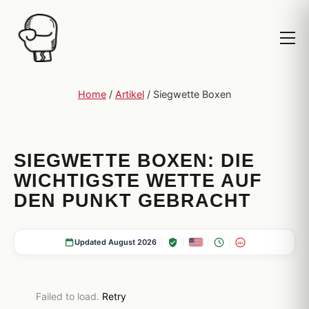
Home
/
Artikel
/
Siegwette Boxen
SIEGWETTE BOXEN: DIE
WICHTIGSTE WETTE AUF
DEN PUNKT GEBRACHT
Updated August 2026
18+
Failed to load.
Retry