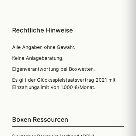
Rechtliche Hinweise
Alle Angaben ohne Gewähr.
Keine Anlageberatung.
Eigenverantwortung bei Boxwetten.
Es gilt der Glücksspielstaatsvertrag 2021 mit
Einzahlungslimit von 1.000 €/Monat.
Boxen Ressourcen