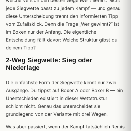
welche Version den besten Gegenwert liefert. Nicht
jede Siegwette passt zu jedem Kampf — und genau
diese Unterscheidung trennt den informierten Tipp
vom Zufallsklick. Denn die Frage „Wer gewinnt?“ ist
im Boxen nur der Anfang. Die eigentliche
Entscheidung fällt davor: Welche Struktur gibst du
deinem Tipp?
2-Weg Siegwette: Sieg oder
Niederlage
Die einfachste Form der Siegwette kennt nur zwei
Ausgänge. Du tippst auf Boxer A oder Boxer B — ein
Unentschieden existiert in dieser Wettstruktur
schlicht nicht. Genau das unterscheidet sie
grundlegend von der Variante mit drei Wegen.
Was aber passiert, wenn der Kampf tatsächlich Remis