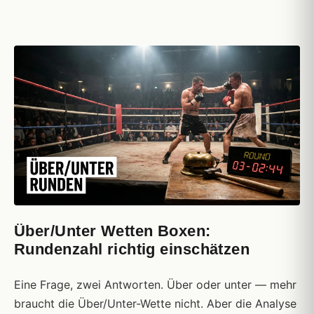
Über/Unter Wetten Boxen:
Rundenzahl richtig einschätzen
Eine Frage, zwei Antworten. Über oder unter — mehr
braucht die Über/Unter-Wette nicht. Aber die Analyse