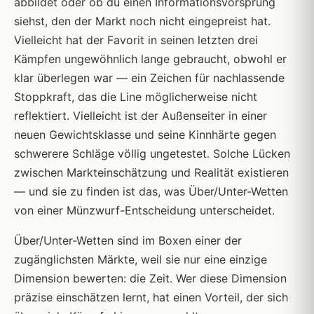
abbildet oder ob du einen Informationsvorsprung
siehst, den der Markt noch nicht eingepreist hat.
Vielleicht hat der Favorit in seinen letzten drei
Kämpfen ungewöhnlich lange gebraucht, obwohl er
klar überlegen war — ein Zeichen für nachlassende
Stoppkraft, das die Line möglicherweise nicht
reflektiert. Vielleicht ist der Außenseiter in einer
neuen Gewichtsklasse und seine Kinnhärte gegen
schwerere Schläge völlig ungetestet. Solche Lücken
zwischen Markteinschätzung und Realität existieren
— und sie zu finden ist das, was Über/Unter-Wetten
von einer Münzwurf-Entscheidung unterscheidet.
Über/Unter-Wetten sind im Boxen einer der
zugänglichsten Märkte, weil sie nur eine einzige
Dimension bewerten: die Zeit. Wer diese Dimension
präzise einschätzen lernt, hat einen Vorteil, der sich