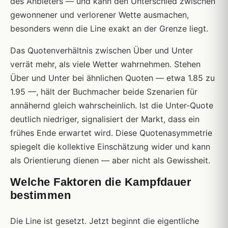
des Anbieters — und kann den Unterschied zwischen
gewonnener und verlorener Wette ausmachen,
besonders wenn die Line exakt an der Grenze liegt.
Das Quotenverhältnis zwischen Über und Unter
verrät mehr, als viele Wetter wahrnehmen. Stehen
Über und Unter bei ähnlichen Quoten — etwa 1.85 zu
1.95 —, hält der Buchmacher beide Szenarien für
annähernd gleich wahrscheinlich. Ist die Unter-Quote
deutlich niedriger, signalisiert der Markt, dass ein
frühes Ende erwartet wird. Diese Quotenasymmetrie
spiegelt die kollektive Einschätzung wider und kann
als Orientierung dienen — aber nicht als Gewissheit.
Welche Faktoren die Kampfdauer
bestimmen
Die Line ist gesetzt. Jetzt beginnt die eigentliche