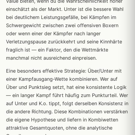
Value bieten, wenn du die Wahrscheinlichkeit höher
einschätzt als der Markt. Unter ist die bessere Wahl
bei deutlichem Leistungsgefälle, bei Kämpfen im
Schwergewicht zwischen zwei offensiven Boxern
oder wenn einer der Kämpfer nach langer
Verletzungspause zurückkehrt und seine Kinnhärte
fraglich ist — ein Faktor, den die Wettmärkte
manchmal nicht ausreichend einpreisen.
Eine besonders effektive Strategie: Über/Unter mit
einer Kampfausgang-Wette kombinieren. Wer auf
Über und Punktsieg setzt, hat eine konsistente Logik
— ein langer Kampf führt häufig zum Punkturteil. Wer
auf Unter und K.o. tippt, folgt derselben Konsistenz in
die andere Richtung. Diese Kombinationen verstärken
die eigene Hypothese und liefern in Kombiwetten
attraktive Gesamtquoten, ohne die analytische